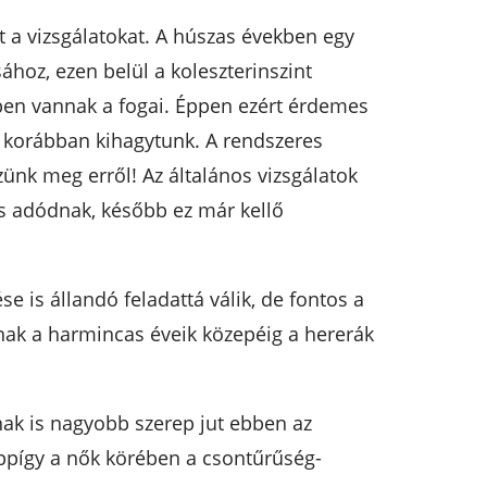
t a vizsgálatokat. A húszas években egy
ához, ezen belül a koleszterinszint
dben vannak a fogai. Éppen ezért érdemes
t korábban kihagytunk. A rendszeres
nk meg erről! Az általános vizsgálatok
is adódnak, később ez már kellő
se is állandó feladattá válik, de fontos a
aknak a harmincas éveik közepéig a hererák
nak is nagyobb szerep jut ebben az
Éppígy a nők körében a csontűrűség-