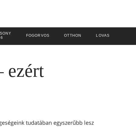
SONY
FOGORVOS
OTTHON
LOVAS
26
 ezért
ngeségeink tudatában egyszerűbb lesz