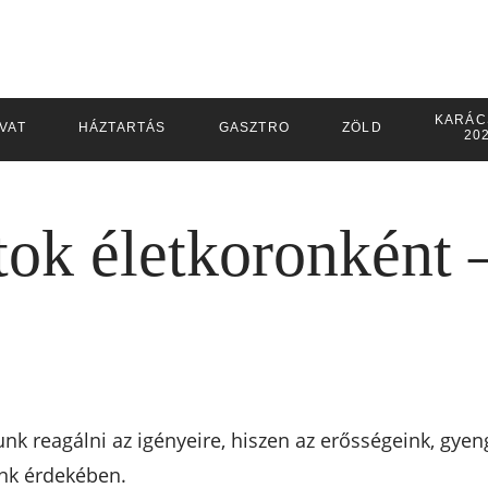
KARÁC
IVAT
HÁZTARTÁS
GASZTRO
ZÖLD
20
ok életkoronként –
nk reagálni az igényeire, hiszen az erősségeink, gye
nk érdekében.