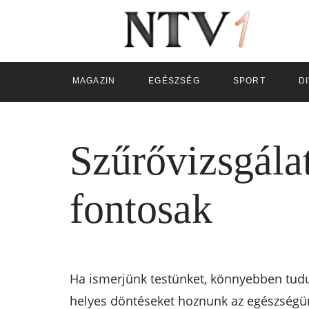
MAGAZIN
EGÉSZSÉG
SPORT
D
Szűrővizsgálat
fontosak
Ha ismerjünk testünket, könnyebben tudu
helyes döntéseket hoznunk az egészségü