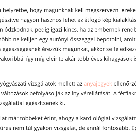
yan helyzetbe, hogy magunknak kell megszervezni ezeke
egészítve nagyon hasznos lehet az átfogó kép kialakítás
kan ódzkodnak, pedig igazi kincs, ha az embernek ren
ésőbb ne kelljen egy autónyi összeggel bepótolni, ami
 egészségesnek érezzük magunkat, akkor se feledkezzü
yakoribbá, így míg eleinte akár több éves kihagyások 
ógyászati vizsgálatok mellett az
anyajegyek
ellenőrzé
 változások befolyásolják az íny vérellátását. A férfi
zsgálattal egészítsenek ki.
at már többeket érint, ahogy a kardiológiai vizsgálat
zűrés nem túl gyakori vizsgálat, de annál fontosabb. 