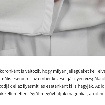
tkoronként is változik, hogy milyen jellegűeket kell e
mális esetben – az ember keveset jár ilyen vizsgálato
dják el az ilyesmit, és esetenként ki is hagyják. Az 
 kellemetlenségtől megóvhatjuk magunkat, arról nem i