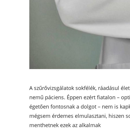
A szűrővizsgálatok sokfélék, ráadásul éle
nemű páciens. Éppen ezért fiatalon – opti
égetően fontosnak a dolgot – nem is kapko
mégsem érdemes elmulasztani, hiszen sok
menthetnek ezek az alkalmak