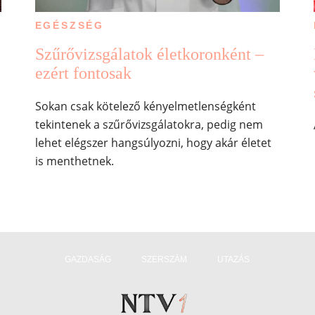
EGÉSZSÉG
Szűrővizsgálatok életkoronként –
ezért fontosak
Sokan csak kötelező kényelmetlenségként
tekintenek a szűrővizsgálatokra, pedig nem
lehet elégszer hangsúlyozni, hogy akár életet
is menthetnek.
GAZDASÁG
SZERSZÁM
UTAZÁS