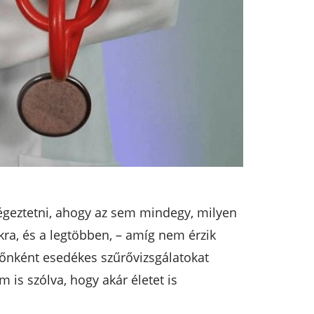
lvégeztetni, ahogy az sem mindegy, milyen
kra, és a legtöbben, – amíg nem érzik
időnként esedékes szűrővizsgálatokat
s szólva, hogy akár életet is