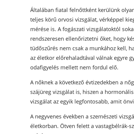
Általában fiatal felnőttként kerülünk ol
teljes körű orvosi vizsgálat, vérképpel ki
mérése is. A fogászati vizsgálatoktól so
rendszeresen ellenőriztetni őket, hogy k
tüdőszűrés nem csak a munkához kell, ha
az életkor előrehaladtával válnak egyre g
odafigyelés mellett nem fordul elő.
A nőknek a következő évtizedekben a nőgy
szájüreg vizsgálat is, hiszen a hormonális
vizsgálat az egyik legfontosabb, amit önvi
A negyvenes években a szemészeti vizsgál
életkorban. Ötven felett a vastagbélrák-s