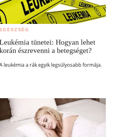
EGÉSZSÉG
Leukémia tünetei: Hogyan lehet
korán észrevenni a betegséget?
A leukémia a rák egyik legsúlyosabb formája.