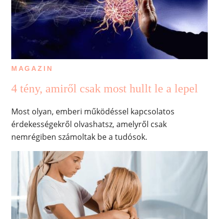
MAGAZIN
4 tény, amiről csak most hullt le a lepel
Most olyan, emberi működéssel kapcsolatos
érdekességekről olvashatsz, amelyről csak
nemrégiben számoltak be a tudósok.