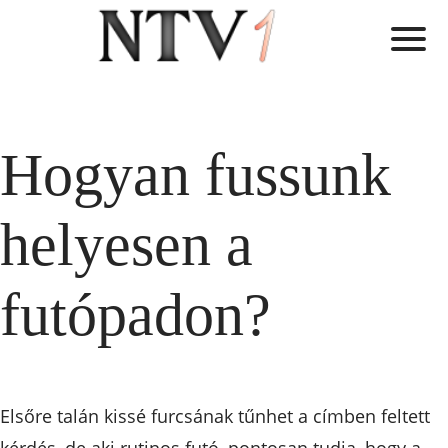
Hogyan fussunk
helyesen a
futópadon?
Elsőre talán kissé furcsának tűnhet a címben feltett
kérdés, de aki rutinos futó, pontosan tudja, hogy a