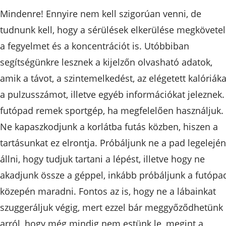
Mindenre! Ennyire nem kell szigorúan venni, de
tudnunk kell, hogy a sérülések elkerülése megkövetel
a fegyelmet és a koncentrációt is. Utóbbiban
segítségünkre lesznek a kijelzőn olvasható adatok,
amik a távot, a szintemelkedést, az elégetett kalóriáka
a pulzusszámot, illetve egyéb információkat jeleznek.
futópad remek sportgép, ha megfelelően használjuk.
Ne kapaszkodjunk a korlátba futás közben, hiszen a
tartásunkat ez elrontja. Próbáljunk ne a pad legelején
állni, hogy tudjuk tartani a lépést, illetve hogy ne
akadjunk össze a géppel, inkább próbáljunk a futópa
közepén maradni. Fontos az is, hogy ne a lábainkat
szuggeráljuk végig, mert ezzel bár meggyőződhetünk
arról, hogy még mindig nem estünk le, megint a