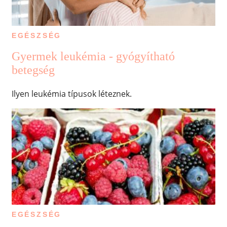
EGÉSZSÉG
Gyermek leukémia - gyógyítható
betegség
Ilyen leukémia típusok léteznek.
EGÉSZSÉG