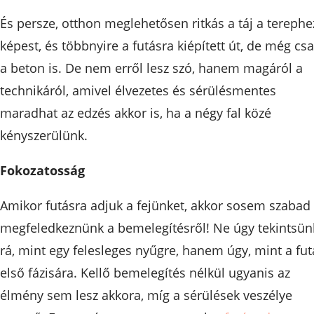
És persze, otthon meglehetősen ritkás a táj a terephe
képest, és többnyire a futásra kiépített út, de még cs
a beton is. De nem erről lesz szó, hanem magáról a
technikáról, amivel élvezetes és sérülésmentes
maradhat az edzés akkor is, ha a négy fal közé
kényszerülünk.
Fokozatosság
Amikor futásra adjuk a fejünket, akkor sosem szabad
megfeledkeznünk a bemelegítésről! Ne úgy tekintsün
rá, mint egy felesleges nyűgre, hanem úgy, mint a fut
első fázisára. Kellő bemelegítés nélkül ugyanis az
élmény sem lesz akkora, míg a sérülések veszélye