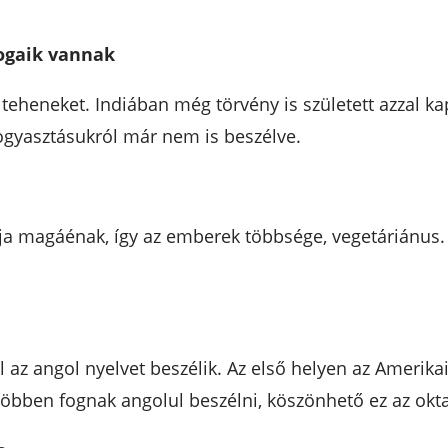
jogaik vannak
 teheneket. Indiában még törvény is született azzal ka
ogyasztásukról már nem is beszélve.
lja magáénak, így az emberek többsége, vegetáriánus. 
l az angol nyelvet beszélik. Az első helyen az Amerikai
 többen fognak angolul beszélni, köszönhető ez az okt