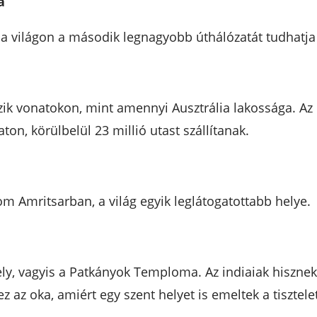
a
gy a világon a második legnagyobb úthálózatát tudhatj
ik vonatokon, mint amennyi Ausztrália lakossága. Az 
on, körülbelül 23 millió utast szállítanak.
 Amritsarban, a világ egyik leglátogatottabb helye.
ly, vagyis a Patkányok Temploma. Az indiaiak hisznek 
 az oka, amiért egy szent helyet is emeltek a tisztele