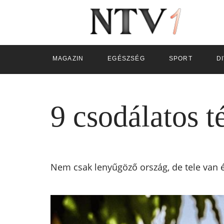
MAGAZIN
EGÉSZSÉG
SPORT
D
9 csodálatos t
Nem csak lenyűgöző ország, de tele van é