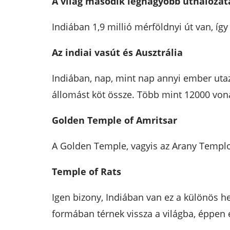
A világ második legnagyobb úthálózat
Indiában 1,9 millió mérföldnyi út van, í
Az indiai vasút és Ausztrália
Indiában, nap, mint nap annyi ember utaz
állomást köt össze. Több mint 12000 vonat
Golden Temple of Amritsar
A Golden Temple, vagyis az Arany Templom
Temple of Rats
Igen bizony, Indiában van ez a különös he
formában térnek vissza a világba, éppen ez