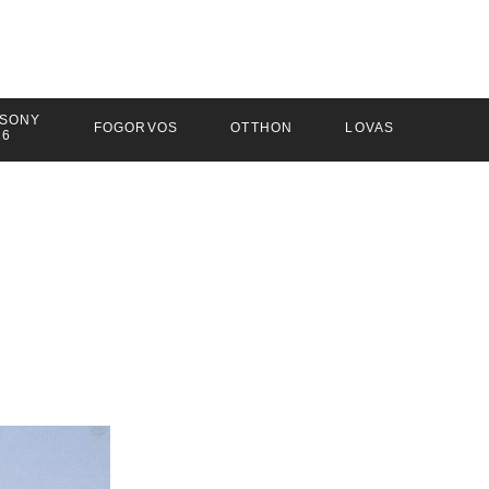
SONY
FOGORVOS
OTTHON
LOVAS
26