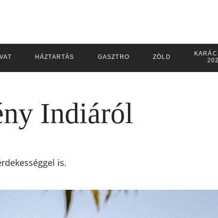
KARÁC
IVAT
HÁZTARTÁS
GASZTRO
ZÖLD
20
ény Indiáról
rdekességgel is.