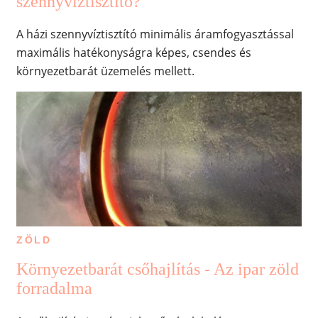
szennyvíztisztító?
A házi szennyvíztisztító minimális áramfogyasztással
maximális hatékonyságra képes, csendes és
környezetbarát üzemelés mellett.
ZÖLD
Környezetbarát csőhajlítás - Az ipar zöld
forradalma