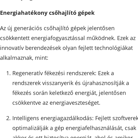
Energiahatékony csőhajlító gépek
Az új generációs csőhajlító gépek jelentősen
csökkentett energiafogyasztással működnek. Ezek az
innovatív berendezések olyan fejlett technológiákat
alkalmaznak, mint:
Regeneratív fékezési rendszerek: Ezek a
rendszerek visszanyerik és újrahasznosítják a
fékezés során keletkező energiát, jelentősen
csökkentve az energiaveszteséget.
Intelligens energiagazdálkodás: Fejlett szoftvere
optimalizálják a gép energiafelhasználását, csak
akkor és ott biztosítva energiát, ahol és amikor