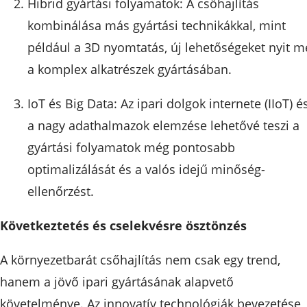
Hibrid gyártási folyamatok: A csőhajlítás
kombinálása más gyártási technikákkal, mint
például a 3D nyomtatás, új lehetőségeket nyit m
a komplex alkatrészek gyártásában.
IoT és Big Data: Az ipari dolgok internete (IIoT) é
a nagy adathalmazok elemzése lehetővé teszi a
gyártási folyamatok még pontosabb
optimalizálását és a valós idejű minőség-
ellenőrzést.
Következtetés és cselekvésre ösztönzés
A környezetbarát csőhajlítás nem csak egy trend,
hanem a jövő ipari gyártásának alapvető
követelménye. Az innovatív technológiák bevezetése