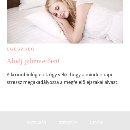
EGÉSZSÉG
Aludj pihentetően!
A kronobiológusok úgy vélik, hogy a mindennapi
stressz megakadályozza a megfelelő éjszakai alvást.
GAZDASÁG
SZERSZÁM
UTAZÁS