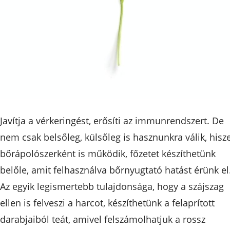
Javítja a vérkeringést, erősíti az immunrendszert. De
nem csak belsőleg, külsőleg is hasznunkra válik, hisz
bőrápolószerként is működik, főzetet készíthetünk
belőle, amit felhasználva bőrnyugtató hatást érünk el
Az egyik legismertebb tulajdonsága, hogy a szájszag
ellen is felveszi a harcot, készíthetünk a felaprított
darabjaiból teát, amivel felszámolhatjuk a rossz