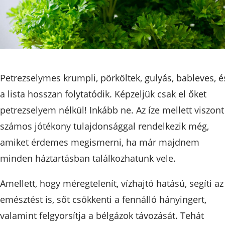
Petrezselymes krumpli, pörköltek, gulyás, bableves, é
a lista hosszan folytatódik. Képzeljük csak el őket
petrezselyem nélkül! Inkább ne. Az íze mellett viszont
számos jótékony tulajdonsággal rendelkezik még,
amiket érdemes megismerni, ha már majdnem
minden háztartásban találkozhatunk vele.
Amellett, hogy méregtelenít, vízhajtó hatású, segíti az
emésztést is, sőt csökkenti a fennálló hányingert,
valamint felgyorsítja a bélgázok távozását. Tehát