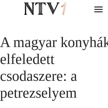
A magyar konyhá
elfeledett
csodaszere: a
petrezselyem