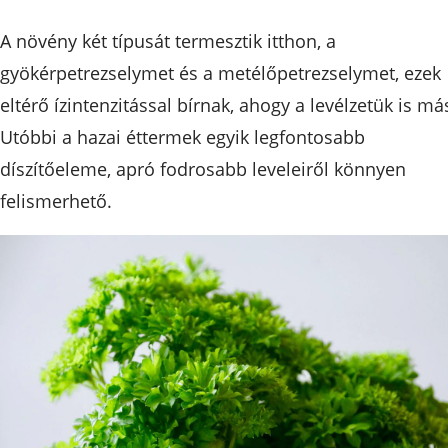
A növény két típusát termesztik itthon, a
gyökérpetrezselymet és a metélőpetrezselymet, ezek
eltérő ízintenzitással bírnak, ahogy a levélzetük is má
Utóbbi a hazai éttermek egyik legfontosabb
díszítőeleme, apró fodrosabb leveleiről könnyen
felismerhető.