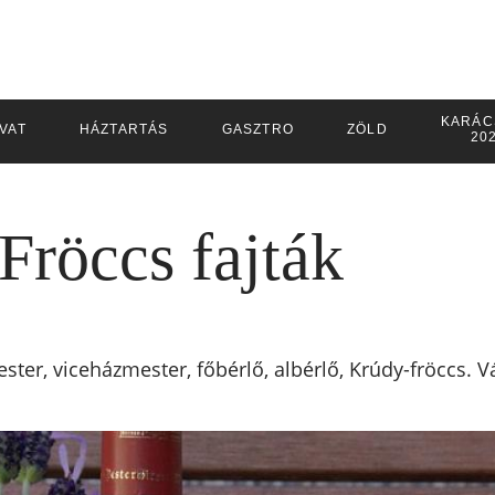
KARÁC
IVAT
HÁZTARTÁS
GASZTRO
ZÖLD
20
Fröccs fajták
ster, viceházmester, főbérlő, albérlő, Krúdy-fröccs. 