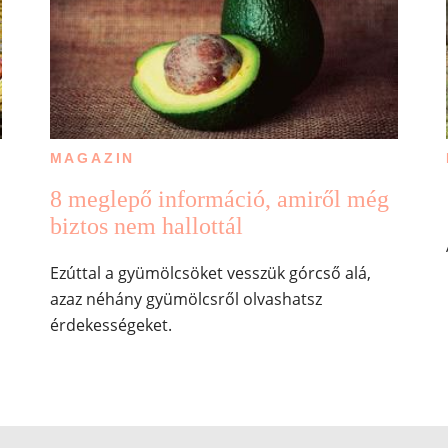
MAGAZIN
8 meglepő információ, amiről még
biztos nem hallottál
Ezúttal a gyümölcsöket vesszük górcső alá,
azaz néhány gyümölcsről olvashatsz
érdekességeket.