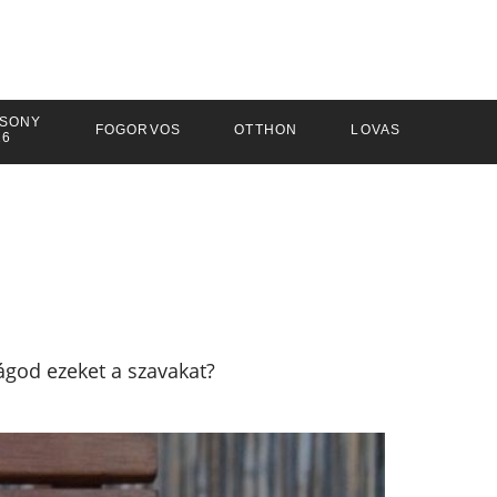
SONY
FOGORVOS
OTTHON
LOVAS
26
Vágod ezeket a szavakat?