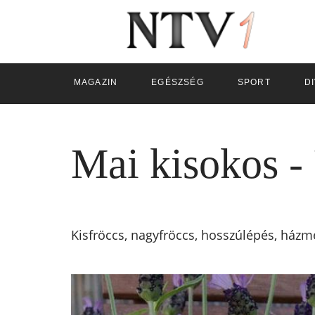
MAGAZIN
EGÉSZSÉG
SPORT
D
Mai kisokos - 
Kisfröccs, nagyfröccs, hosszúlépés, házme