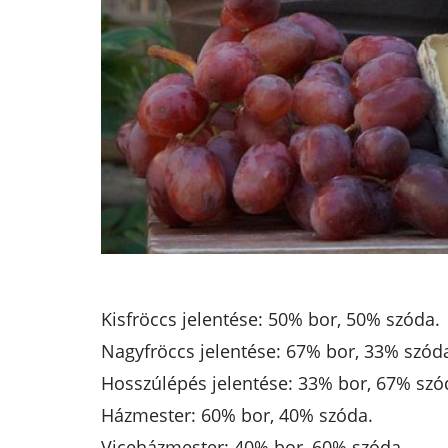
Kisfröccs jelentése: 50% bor, 50% szóda.
Nagyfröccs jelentése: 67% bor, 33% szód
Hosszúlépés jelentése: 33% bor, 67% szó
Házmester: 60% bor, 40% szóda.
Viceházmester: 40% bor, 60% szóda.