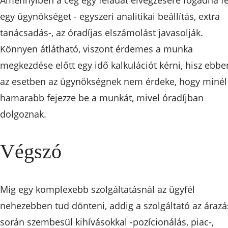
Amennyiben a cég egy feladat elvégzésére fogadna fe
egy ügynökséget - egyszeri analitikai beállítás, extra
tanácsadás-, az óradíjas elszámolást javasolják.
Könnyen átlátható, viszont érdemes a munka
megkezdése előtt egy idő kalkulációt kérni, hisz ebbe
az esetben az ügynökségnek nem érdeke, hogy minél
hamarabb fejezze be a munkát, mivel óradíjban
dolgoznak.
Végszó
Míg egy komplexebb szolgáltatásnál az ügyfél
nehezebben tud dönteni, addig a szolgáltató az árazá
során szembesül kihívásokkal -pozícionálás, piac-,