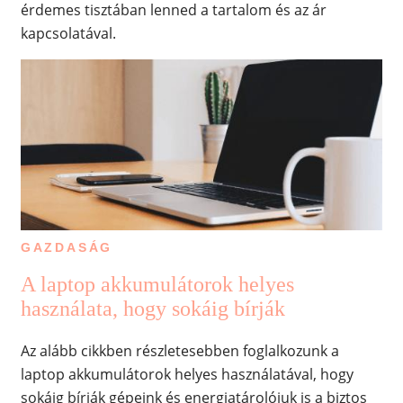
érdemes tisztában lenned a tartalom és az ár
kapcsolatával.
GAZDASÁG
A laptop akkumulátorok helyes
használata, hogy sokáig bírják
Az alább cikkben részletesebben foglalkozunk a
laptop akkumulátorok helyes használatával, hogy
sokáig bírják gépeink és energiatárolójuk is a biztos