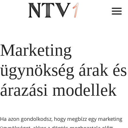
Marketing
ügynökség árak és
árazási modellek
Ha azon gondolkodsz, hogy megbízz egy marketing
ügynökséget, akkor a döntés meghozatala előtt